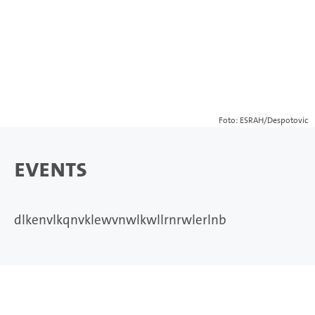
Foto: ESRAH/Despotovic
Events
dlkenvlkqnvklewvnwlkwllrnrwlerlnb